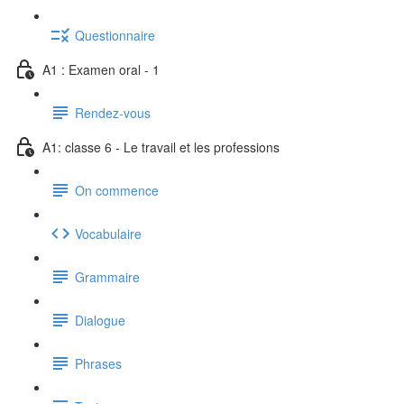
Questionnaire
A1 : Examen oral - 1
Rendez-vous
A1: classe 6 - Le travail et les professions
On commence
Vocabulaire
Grammaire
Dialogue
Phrases