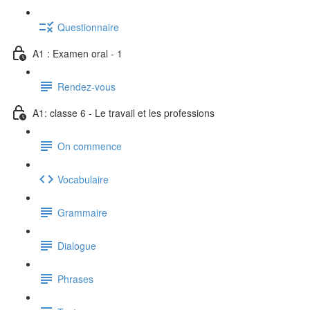
Questionnaire
A1 : Examen oral - 1
Rendez-vous
A1: classe 6 - Le travail et les professions
On commence
Vocabulaire
Grammaire
Dialogue
Phrases