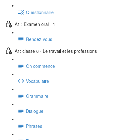
Questionnaire
A1 : Examen oral - 1
Rendez-vous
A1: classe 6 - Le travail et les professions
On commence
Vocabulaire
Grammaire
Dialogue
Phrases